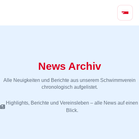
N
a
v
i
g
a
t
i
News Archiv
o
n
Alle Neuigkeiten und Berichte aus unserem Schwimmverein
ü
chronologisch aufgelistet.
b
e
Highlights, Berichte und Vereinsleben – alle News auf einen
r
Blick.
s
p
r
i