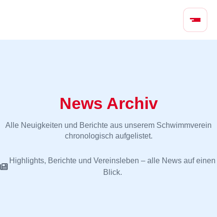
N
a
v
i
g
a
t
i
News Archiv
o
n
Alle Neuigkeiten und Berichte aus unserem Schwimmverein
ü
chronologisch aufgelistet.
b
e
Highlights, Berichte und Vereinsleben – alle News auf einen
r
Blick.
s
p
r
i