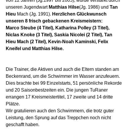
von 12 Jahren (Jg.1997 bis 2005), wurde verstärkt durch
unseren Jugendwart
Matthias Hilse
(Jg. 1986) und
Tan
Hieu
Mach (Jg. 1991).
Herzlichen Glückwunsch
unseren 8 frisch gebackenen Kreismeistern:
Marco Steube (4 Titel), Katharina Polley (3 Titel),
Niclas Knoke (3 Titel), Saskia Nicolei (2 Titel), Tan
Hieu Mach (2 Titel), Kevin-Noah Kaminski, Felix
Kneifel und Matthias Hilse.
Die Trainer, die Aktiven und auch die Eltern standen am
Beckenrand, um die Schwimmer im Wasser anzufeuern.
Dies brachte bei 99 Einzelstarts, 51 persönliche Rekorde
und 20 Saisonbestzeiten ein. Die jungen TuRaner
errangen 17 Kreismeistertitel, 17 zweite und 14 dritte
Plätze.
Wir gratulieren auch den Schwimmern, die trotz guter
Leistung, den Sprung auf das Treppchen noch nicht
geschafft haben.