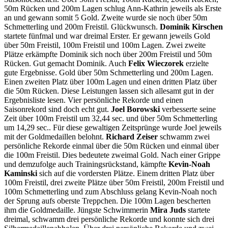
50m Rücken und 200m Lagen schlug Ann-Kathrin jeweils als Erste
an und gewann somit 5 Gold. Zweite wurde sie noch über 50m
Schmetterling und 200m Freistil. Glückwunsch.
Dominik Kirschen
startete fünfmal und war dreimal Erster. Er gewann jeweils Gold
über 50m Freistil, 100m Freistil und 100m Lagen. Zwei zweite
Plätze erkämpfte Dominik sich noch über 200m Freistil und 50m
Rücken. Gut gemacht Dominik. Auch
Felix Wieczorek
erzielte
gute Ergebnisse. Gold über 50m Schmetterling und 200m Lagen.
Einen zweiten Platz über 100m Lagen und einen dritten Platz über
die 50m Rücken. Diese Leistungen lassen sich allesamt gut in der
Ergebnisliste lesen. Vier persönliche Rekorde und einen
Saisonrekord sind doch echt gut.
Joel Borowski
verbesserte seine
Zeit über 100m Freistil um 32,44 sec. und über 50m Schmetterling
um 14,29 sec.. Für diese gewaltigen Zeitsprünge wurde Joel jeweils
mit der Goldmedaillen belohnt.
Richard Zeiser
schwamm zwei
persönliche Rekorde einmal über die 50m Rücken und einmal über
die 100m Freistil. Dies bedeutete zweimal Gold. Nach einer Grippe
und demzufolge auch Trainingsrückstand, kämpfte
Kevin-Noah
Kaminski
sich auf die vordersten Plätze. Einem dritten Platz über
100m Freistil, drei zweite Plätze über 50m Freistil, 200m Freistil und
100m Schmetterling und zum Abschluss gelang Kevin-Noah noch
der Sprung aufs oberste Treppchen. Die 100m Lagen bescherten
ihm die Goldmedaille. Jüngste Schwimmerin
Mira Juds
startete
dreimal, schwamm drei persönliche Rekorde und konnte sich drei