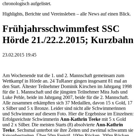
chronologisch aufgelistet.
Highlights, Berichte und Vereinsleben – alle News auf einen Blick.
Frühjahrsschwimmfest SSC
Hörde 21./22.2.2015; Kurzbahn
23.02.2015 19:45
Am Wochenende trat die 1. und 2. Mannschaft gemeinsam zum
Wettkampf in Hörde an. 24 TuRaner gingen insgesamt 81 mal an
den Start. Ältester Teilnehmer Dominik Kirschen im Jahrgang 1998
für die 1. Mannschaft und die jüngsten Teilnehmer Mira Juds und
Luke Pehle, beide im Jahrgang 2007, beide für die 2. Mannschaft.
Alle zusammen erkämpften sich 37 Medaillen, davon 15 x Gold, 17
x Silber und 5 x Bronze. Leider sind nicht alle Schwimmerinnen
und Schwimmer auf diesem Foto. Hier die Ergebnisse im Einzelnen:
Erfolgsreichste Schwimmerin
Ann-Kathrin Teeke
mit 5 x Gold
und 2 x Silber. Die meisten Starts (8) absolvierte
Ann-Kathrin
Teeke
. Sechsmal unterbot sie ihre Zeiten und zweimal schwamm sie
Saisonbestzeiten. Über 50m Freistil, 100m Rücken, 200m Rücken,