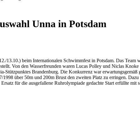
sauswahl Unna in Potsdam
2./13.10.) beim Internationalen Schwimmfest in Potsdam. Das Team w
ellt. Von den Wasserfreunden waren Lucas Polley und Niclas Knoke (b
-Stützpunktes Brandenburg. Die Konkurrenz war erwartungsgemäß gro
7/1998 über 50m und 200m Brust den zweiten Platz zu erringen. Dazu 
Ersatz für die ausgefallene Ruhrolympiade gedachte Start erfüllte mit