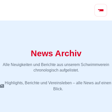
N
a
v
i
g
a
t
i
News Archiv
o
n
Alle Neuigkeiten und Berichte aus unserem Schwimmverein
ü
chronologisch aufgelistet.
b
e
Highlights, Berichte und Vereinsleben – alle News auf einen
r
Blick.
s
p
r
i