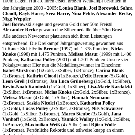
100m Lagen. Hut ab. Ihren ersten großen Wettkampf bestritten in
den Jahrgängen 2003 - 2005:
Louisa Blank, Joel Borowski, Sahra
Cloodt, Rayk Harre, Svea Harre, Nina Pehle, Alexander Recke,
Nigg Weppler.
Joel Borowski
siegte und gewann Gold über 50m Freistil.
Alexander Recke
gewann eine Silbermedaille über 50m Brust.
Alle anderen Newcomer platzierten sich ihren Leistungen
entsprechend. Die Dreikampf-Jahrgangswertung gewannen aus
TuRaner Sicht:
Felix Brenne
(1997) mit 1.378 Punkten,
Niclas
Knoke
(1998) mit 1.475 Punkten,
Melissa Masur
(1999) mit 1.400
Punkten,
Katharina Polley
(2001) mit 1.201 Punkten Unsere vier
Pokalgewinner Hier nun die Medaillengewinner im Einzelnen:
Isabel Ahrström
(1xGold, 3xSilber, 1xBronze),
Carina Blank
(1xBronze),
Kathrin Cloodt
(1xBronze),
Felix Brenne
(5xGold),
Leon Greil
(1xBronze),
Jan Luca Grüneberg
(1xGold, 1xSilber),
Kevin-Noah Kaminski
(1xGold, 1xSilber),
Lisa-Marie Kardatzki
(2xSilber, 1xBronze),
Niclas Knoke
(2xGold, 2xSilber, 1xBronze),
Melissa Masur
(4xGold, 1xSilber),
Hannah Neumann
(2xBronze),
Saskia Nicolei
(1xBronze),
Katharina Polley
(5xGold),
Lucas Polley
(2xSilber, 3xBronze),
Nils Schwarzer
(1xGold, 1xSilber, 3xBronze),
Marco Steube
(3xGold),
Jana
Vonhoff
(1xGold, 2xBronze),
Yannick Wallny
(1xGold, 2xSilber,
1xBronze),
Maximilian Weiß
(4x Silber) und
Björn Wolle
(1xBronze). Persönliche Rekorde und teilweise knapp an einem