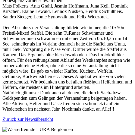
Podestplatz vorbei schwammen:
Mats Folkerts, Ania Grahl, Jasmin Hoffmann, Juna Keil, Dominik
Kirschen, Elaine Lewald, Lennox Nüsken, Hendrik Schultheis,
Sandro Steeger, Leonie Synowzik und Felix Wieczorek.
Den Abschluss der Veranstaltung bildete wie immer, die 10x50m
Freistil-Mixed Staffel. Die zehn TuRaner Schwimmer und
Schwimmerinnen schwammen mit einer Zeit von 05:10,25 um 14
Sec. schneller als im Vorjahr, dennoch hatte die Staffel aus Unna,
mit 1 Sek. Vorsprung die Nase vorn. Dritter wurde die Staffel aus
Kamen. Das Ergebnis bitte hier downloaden. Das Protokoll hier
öffnen. Für den reibungslosen Ablauf des Wettkampfes sorgten wie
immer zahlreiche Helfer, ohne die so eine Veranstaltung nicht
möglich wäre. Es gab es wieder Kaffee, Kuchen, Waffeln,
Getränke, Bockwürstchen etc. Dieses Angebot wurde von vielen
gerne genutzt. Wir bedanken uns bei allen fleißigen Helferinnen und
Helfern, die meistens im Hintergrund arbeiten.
Natürlich gilt unser Dank auch all denen, die durch Sach- bzw.
Geldspenden zum Gelingen der Veranstaltung beigetragen haben.
Alle Aktiven, Helfer und Gäste freuen sich schon jetzt auf ein
Wiedersehen im nächsten Jahr. Nochmals danke, an Alle!!!
Zurück zur Newsübersicht