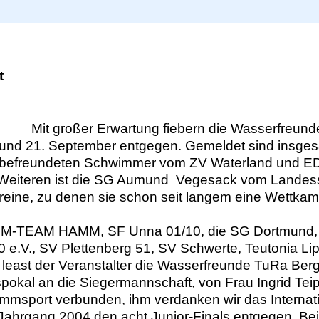
i
n
g
e
t
n
Mit großer Erwartung fiebern die Wasserfreun
und 21. September entgegen. Gemeldet sind insgesa
n die befreundeten Schwimmer vom ZV Waterland und 
eiteren ist die SG Aumund  Vegesack vom Landes
ereine, zu denen sie schon seit langem eine Wettka
M-TEAM HAMM, SF Unna 01/10, die SG Dortmund, S
.V., SV Plettenberg 51, SV Schwerte, Teutonia Li
 least der Veranstalter die Wasserfreunde TuRa Be
okal an die Siegermannschaft, von Frau Ingrid Teipe
msport verbunden, ihm verdanken wir das Internatio
ahrgang 2004 den acht Junior-Finals entgegen. B