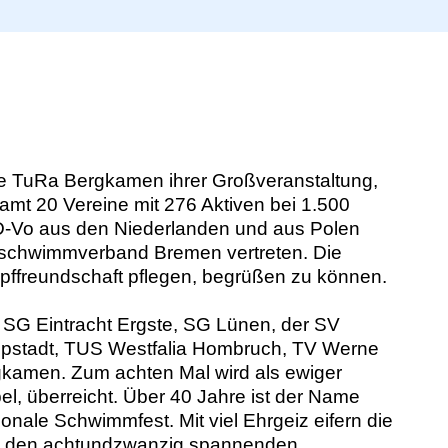
de TuRa Bergkamen ihrer Großveranstaltung,
mt 20 Vereine mit 276 Aktiven bei 1.500
ED-Vo aus den Niederlanden und aus Polen
schwimmverband Bremen vertreten. Die
mpffreundschaft pflegen, begrüßen zu können.
G Eintracht Ergste, SG Lünen, der SV
ppstadt, TUS Westfalia Hombruch, TV Werne
rgkamen. Zum achten Mal wird als ewiger
l, überreicht. Über 40 Jahre ist der Name
nale Schwimmfest. Mit viel Ehrgeiz eifern die
ei den achtundzwanzig spannenden