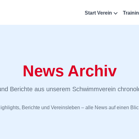
Navigation überspringen
Start
Verein
Traini
N
a
v
i
g
a
t
News Archiv
i
o
n
 und Berichte aus unserem Schwimmverein chronolog
ü
b
e
ighlights, Berichte und Vereinsleben – alle News auf einen Blic
r
s
p
r