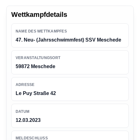
n
g
Wettkampfdetails
e
n
NAME DES WETTKAMPFES
47. Neu- (Jahrsschwimmfest) SSV Meschede
VERANSTALTUNGSORT
59872 Meschede
ADRESSE
Le Puy Straße 42
DATUM
12.03.2023
MELDESCHLUSS