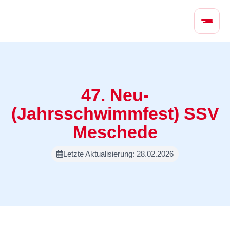
N
a
v
i
g
a
t
47. Neu-
i
(Jahrsschwimmfest) SSV
o
n
Meschede
ü
b
Letzte Aktualisierung: 28.02.2026
e
r
s
p
r
i