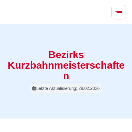
N
a
v
i
g
a
t
Bezirks
i
Kurzbahnmeisterschafte
o
n
n
ü
b
Letzte Aktualisierung: 28.02.2026
e
r
s
p
r
i