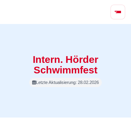
N
a
v
i
g
a
t
Intern. Hörder
i
o
Schwimmfest
n
ü
Letzte Aktualisierung: 28.02.2026
b
e
r
s
p
r
i