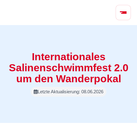
N
a
v
i
g
a
t
Internationales
i
Salinenschwimmfest 2.0
o
n
um den Wanderpokal
ü
b
Letzte Aktualisierung: 08.06.2026
e
r
s
p
r
i