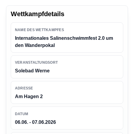
n
g
Wettkampfdetails
e
n
NAME DES WETTKAMPFES
Internationales Salinenschwimmfest 2.0 um
den Wanderpokal
VERANSTALTUNGSORT
Solebad Werne
ADRESSE
Am Hagen 2
DATUM
06.06. - 07.06.2026